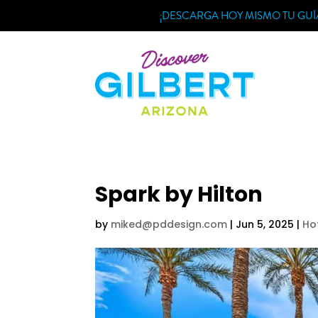
Skip
¡DESCARGA HOY MISMO TU GUÍA
to
content
Spark by Hilton
by
miked@pddesign.com
|
Jun 5, 2025
|
Ho