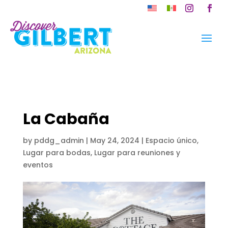
Skip
to
Instagram
Faceb
content
La Cabaña
by
pddg_admin
|
May 24, 2024
|
Espacio único
,
Lugar para bodas
,
Lugar para reuniones y
eventos