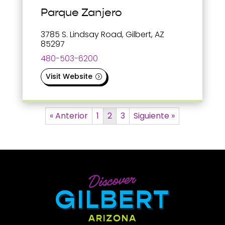
Parque Zanjero
3785 S. Lindsay Road, Gilbert, AZ
85297
480-503-6200
Visit Website
« Anterior
1
2
3
Siguiente »